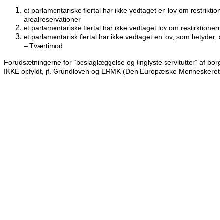
et parlamentariske flertal har ikke vedtaget en lov om restriktio
arealreservationer
et parlamentariske flertal har ikke vedtaget lov om restirktionerne
et parlamentarisk flertal har ikke vedtaget en lov, som betyder, a
– Tværtimod
Forudsætningerne for “beslaglæggelse og tinglyste servitutter” af bor
IKKE opfyldt, jf. Grundloven og ERMK (Den Europæiske Menneskeret