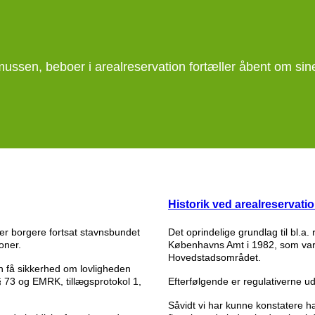
ussen, beboer i arealreservation fortæller åbent om sine
Historik ved arealreservati
er borgere fortsat stavnsbundet
Det oprindelige grundlag til bl.a.
ioner.
Københavns Amt i 1982, som var 
Hovedstadsområdet.
n få sikkerhed om lovligheden
§ 73 og EMRK, tillægsprotokol 1,
Efterfølgende er regulativerne u
Såvidt vi har kunne konstatere ha