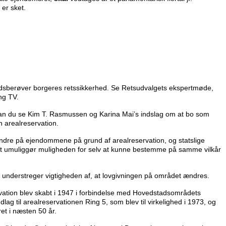
 er sket.
hedsberøver borgeres retssikkerhed. Se Retsudvalgets ekspertmøde,
ng TV.
 kan du se Kim T. Rasmussen og Karina Mai’s indslag om at bo som
n arealreservation.
ændre på ejendommene på grund af arealreservation, og statslige
et umuliggør muligheden for selv at kunne bestemme på samme vilkår
 understreger vigtigheden af, at lovgivningen på området ændres.
rvation blev skabt i 1947 i forbindelse med Hovedstadsområdets
lag til arealreservationen Ring 5, som blev til virkelighed i 1973, og
ret i næsten 50 år.