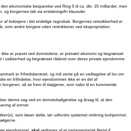
 den økonomiske besparelse ved Ring 5 til ca. dkr. 20 milliarder, men
, og borgernes tab via erstatningsfri klausuler.
or af lodsejere i det endelige regnskab. Borgernes retssikkerhed er
r, som andre borgere uden restriktioner ved ekspropriation.
er ikke er prøvet ved domstolene, er primært økonomi og begrænset
igt i usikkerhed og begrænset råderet over deres private ejendomme
i Danmark er frihedsberøvet, og må vente på en vedtagelse af lov om
ske en frifindelse, hvor ejendommen ikke er en del af
n borgeren, så se frem til støjgener, som nabo til en kommende
taber denne sag ved en domstolsafgørelse og årsag til, at den
uering af emnet.
olitiker(e), som læser dette, tør udfordre systemet omkring lovhjemmel,
vælgerne.
vate ejendomsret,
skal
vedtages af et parlamentarisk flertal jf.