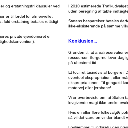
ner og erstatningsfri klausuler ved
I 2010 estimerede Trafikudvalget
uden beregning af tabte indtægter
r er til fordel for almenvellet
Statens besparelser betales derf
t fuld erstatning betales rettidigt
ikke-eksisterende på samme vilkå
geres private ejendomsret er
Konklusion...
tighedskonvention).
Grunden til, at arealreservation
ressourcer. Borgerne lever dagl
på ubestemt tid.
Et tocifret tusindvis af borgere 
eventuel ekspropriation, eller må
ekspropriationen. Til gengæld ka
motorvej eller jernbane!
Vi er overbeviste om, at Staten 
lovgivende magt ikke ønske eval
Hvis en eller flere folkevalgt€ p
så vil det være en vinder blandt 
Lovhjemmel til indgreb i den pri