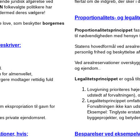
nde juridisk afgørelse ved
flertal om de indgreb, der sker i
N
folkevalgte politikere har
g dermed deres vælgere!
Proportionalitets- og legali
ve love, som beskytter
borgernes
Proportionalitetsprincippet
fas
til nødvendigheden med hensyn ti
eskriver:
Statens hovedformål ved arealr
personlig frihed og beskyttelse a
Ved arealreservationer overskyg
l.
og ejendom..
n for almenvellet,
Legalitetsprincippet
er også ti
rgere modtager rettidig fuld
Lovgivning prioriteres høje
udstedt af forvaltningen),
Legalitetsprincippet omfatt
m ekspropriation til gavn for
Forvaltningen ikke kan uds
Eksempel: Tinglyste ersta
res private ejendomsret.
byggeprojekter, og betyder
tioner, hvis;
Besparelser ved eksempelvi