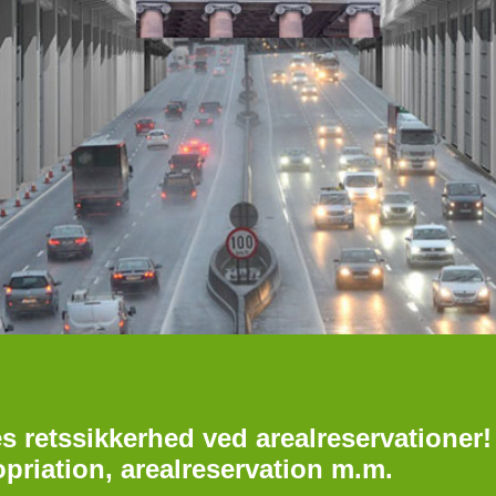
es retssikkerhed ved arealreservationer!
riation, arealreservation m.m.