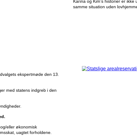
Karina og Kim’s historier er ikke
samme situation uden lovhjemme
udvalgets ekspertmøde den 13.
ger med statens indgreb i den
yndigheder.
ed.
 og/eller økonomisk
msskat, uagtet forholdene.