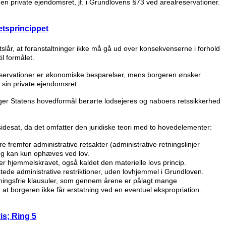
 den private ejendomsret, jf. i Grundlovens §73 ved arealreservationer.
tetsprincippet
tslår, at foranstaltninger ikke må gå ud over konsekvenserne i forhold
l formålet.
eservationer er økonomiske besparelser, mens borgeren ønsker
f sin private ejendomsret.
ger Statens hovedformål berørte lodsejeres og naboers retssikkerhed
lsidesat, da det omfatter den juridiske teori med to hovedelementer:
re fremfor administrative retsakter (administrative retningslinjer
 og kan kun ophæves ved lov.
er hjemmelskravet, også kaldet den materielle lovs princip.
tede administrative restriktioner, uden lovhjemmel i Grundloven.
tningsfrie klausuler, som gennem årene er pålagt mange
 at borgeren ikke får erstatning ved en eventuel ekspropriation.
s; Ring 5