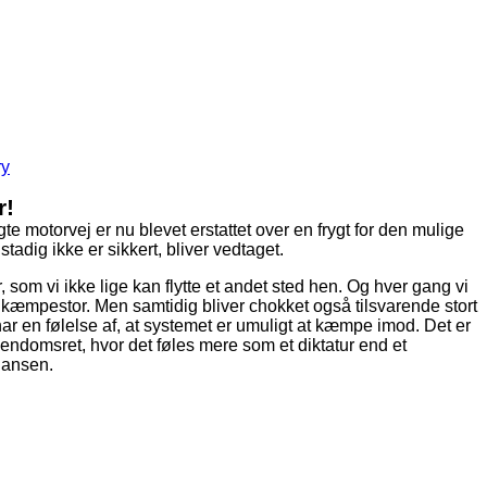
ry
r!
e motorvej er nu blevet erstattet over en frygt for den mulige
tadig ikke er sikkert, bliver vedtaget.
r, som vi ikke lige kan flytte et andet sted hen. Og hver gang vi
en kæmpestor. Men samtidig bliver chokket også tilsvarende stort
ar en følelse af, at systemet er umuligt at kæmpe imod. Det er
jendomsret, hvor det føles mere som et diktatur end et
Hansen.