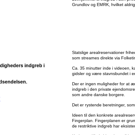
Grundlov og EMRK, hvilket aldrig
Statslige arealreservationer fri
som streames direkte via Folketi
digheders indgreb i
Ca. 35 minutter inde i videoen,
gidsler og være stavnsbundet i e
udsendelsen.
Der er ingen muligheder for at 
indgreb i den private ejendomsr
som andre danske borgere.
V
Det er rystende beretninger, som
Ideen til den konkrete arealrese
Fingerplan. Fingerplanen er grund
de restriktive indgreb har eksiste