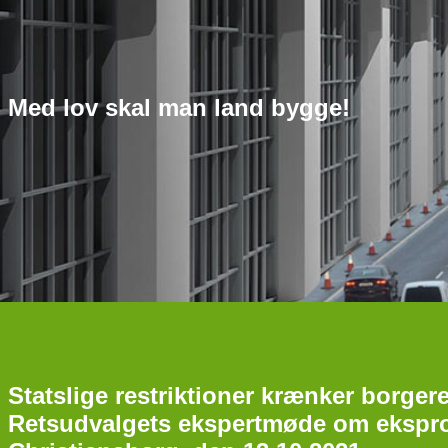
Med lov skal man land bygge!
Statslige restriktioner krænker borger
Retsudvalgets ekspertmøde om eksprop