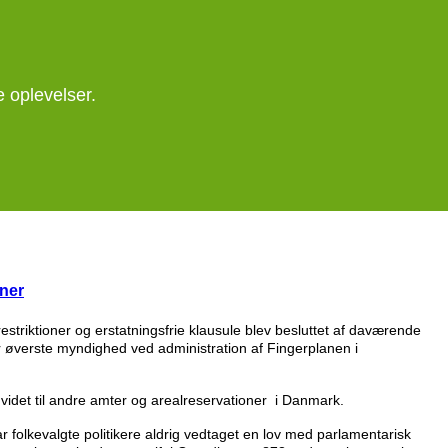
 oplevelser.
oner
 restriktioner og erstatningsfrie klausule blev besluttet af daværende
øverste myndighed ved administration af Fingerplanen i
dvidet til andre amter og arealreservationer i Danmark.
r folkevalgte politikere aldrig vedtaget en lov med parlamentarisk