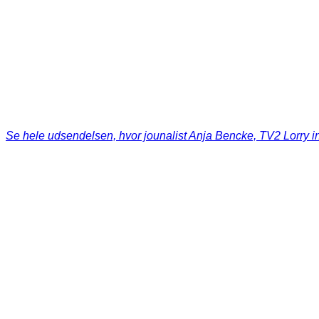
Se hele udsendelsen, hvor jounalist Anja Bencke, TV2 Lorry 