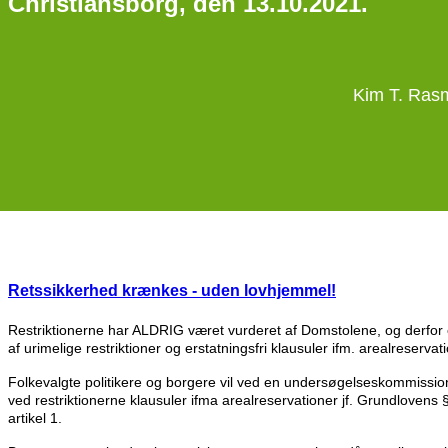
Christiansborg, den 13.10.2021.
Kim T. Rasm
Retssikkerhed krænkes - uden lovhjemmel!
Restriktionerne har ALDRIG været vurderet af Domstolene, og derfor 
af urimelige restriktioner og erstatningsfri klausuler ifm. arealreservat
Folkevalgte politikere og borgere vil ved en undersøgelseskommissio
ved restriktionerne klausuler ifma arealreservationer jf. Grundlovens 
artikel 1.