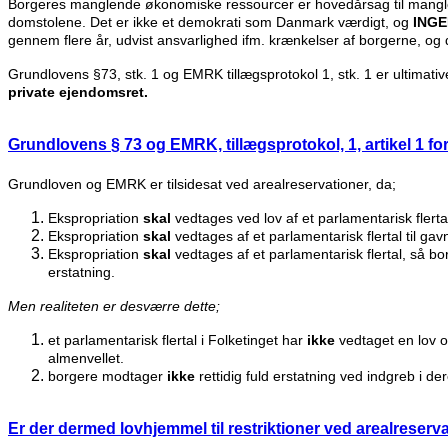
Borgeres manglende økonomiske ressourcer er hovedårsag til mangle
domstolene. Det er ikke et demokrati som Danmark værdigt, og
IN
GE
gennem flere år, udvist ansvarlighed ifm. krænkelser af borgerne, o
Grundlovens §73, stk. 1 og EMRK tillægsprotokol 1, stk. 1 er ultimati
private ejendomsret.
Grundlovens § 73 og EMRK, tillægsprotokol, 1, artikel 1 for
Grundloven og EMRK er tilsidesat ved arealreservationer, da;
Ekspropriation
skal
vedtages ved lov af et parlamentarisk flerta
Ekspropriation
skal
vedtages af et parlamentarisk flertal til gav
Ekspropriation
skal
vedtages af et parlamentarisk flertal, så bo
erstatning.
Men realiteten er desværre dette;
et parlamentarisk flertal i Folketinget har
ikke
vedtaget en lov o
almenvellet.
borgere modtager
ikke
rettidig fuld erstatning ved indgreb i de
Er der dermed lovhjemmel til restriktioner ved arealreserva