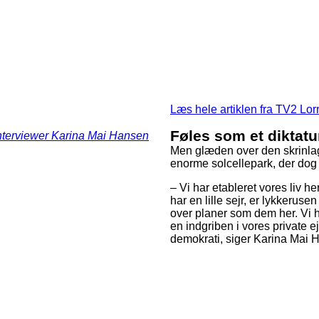
Læs hele artiklen fra TV2 Lor
Føles som et diktatu
interviewer Karina Mai Hansen
Men glæden over den skrinlagt
enorme solcellepark, der dog s
– Vi har etableret vores liv he
har en lille sejr, er lykkerus
over planer som dem her. Vi h
en indgriben i vores private e
demokrati, siger Karina Mai 