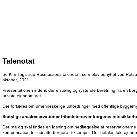
Talenotat
Se Kim Teglstrup Rasmussens talenotat, som blev benyttet ved Rets
oktober, 2021.
Præsentationen i
ndeholder en ærlig og rystende beretning fra en bor
private ejendomsret.
Der fortælles om umenneskelige udfordringer med offentlige byggem
Statslige arealreservationer frihedsberøver borgeres retssikkerh
D
er må og skal findes en løsning om nedlæggelse af reservationerne
kompensation for udsatte borgere. Eksempel: Der betales fuld ejendo